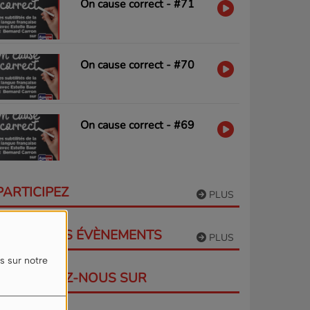
On cause correct - #71
On cause correct - #70
On cause correct - #69
PARTICIPEZ
PLUS
PROCHAINS ÉVÈNEMENTS
PLUS
s sur notre
RETROUVEZ-NOUS SUR