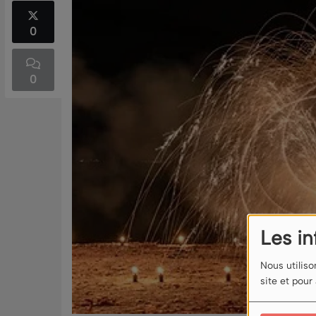
0
0
Les i
Nous utiliso
site et pour