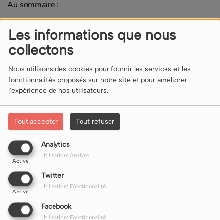
Au sommaire :
florilège d'insultes obsolètes et élégantes
Les informations que nous
se donner des noms d'oiseaux
collectons
Commentaires(0)
Nous utilisons des cookies pour fournir les services et les
fonctionnalités proposés sur notre site et pour améliorer
l'expérience de nos utilisateurs.
Connectez-vous pour commenter cet article
SE CONNECTER
Tout accepter
Tout refuser
Analytics
Utilisation: Analyse
Activé
Twitter
Utilisation: Fonctionnalité
Activé
NOUS ÉCOUTER
Facebook
Utilisation: Fonctionnalité