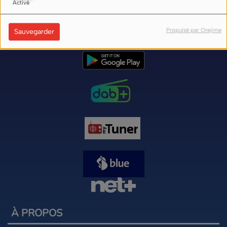
Activé
Nos liens d'écoute (flux) sur internet ici
Propulsé par Orejime
Sauvegarder
À PROPOS