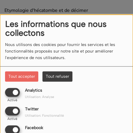
Etymologie d'hécatombe et de décimer
Les informations que nous
Croque-mort
collectons
Commentaires(0)
Nous utilisons des cookies pour fournir les services et les
fonctionnalités proposés sur notre site et pour améliorer
l'expérience de nos utilisateurs.
Connectez-vous pour commenter cet article
Tout accepter
Tout refuser
SE CONNECTER
Analytics
Utilisation: Analyse
Activé
Twitter
Utilisation: Fonctionnalité
Activé
Facebook
NOUS ÉCOUTER