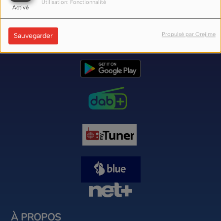
Utilisation: Fonctionnalité
Activé
Nos liens d'écoute (flux) sur internet ici
Propulsé par Orejime
Sauvegarder
À PROPOS