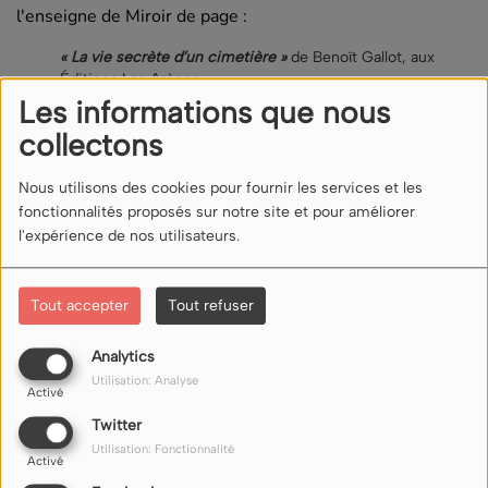
l'enseigne de Miroir de page :
« La vie secrète d’un cimetière »
de Benoît Gallot, aux
Éditions Les Arènes
« Le cimetière des mots doux »
, écrit par Agnès Ledig et
Les informations que nous
illustré par Frédéric Pillot, aux Editions Albin Michel
collectons
Jeunesse
Nous utilisons des cookies pour fournir les services et les
Commentaires(0)
fonctionnalités proposés sur notre site et pour améliorer
l'expérience de nos utilisateurs.
Connectez-vous pour commenter cet article
Tout accepter
Tout refuser
SE CONNECTER
Analytics
Utilisation: Analyse
Activé
Twitter
Utilisation: Fonctionnalité
Activé