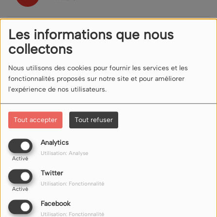
16 AVRIL 2026 AU PETER'S PUB
Les informations que nous
collectons
Nous utilisons des cookies pour fournir les services et les
26 MARS 2026 CHEZ GRAINE DE
fonctionnalités proposés sur notre site et pour améliorer
LUTIN
l'expérience de nos utilisateurs.
12 MARS 2026 AU CAVEAU
Tout accepter
Tout refuser
ROMAIN
Analytics
Utilisation: Analyse
Activé
Twitter
Utilisation: Fonctionnalité
Activé
NOUS ÉCOUTER
Facebook
Utilisation: Fonctionnalité