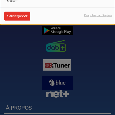
Activé
Nos liens d'écoute (flux) sur internet ici
Propulsé par Orejime
Sauvegarder
À PROPOS