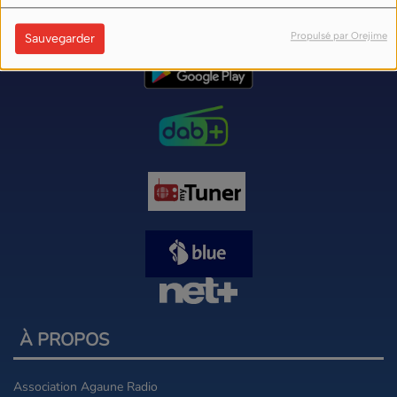
Propulsé par Orejime
Sauvegarder
À PROPOS
Association Agaune Radio