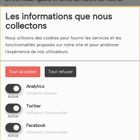
Saint-Maurice.
Les informations que nous
collectons
Commentaires(0)
Nous utilisons des cookies pour fournir les services et les
fonctionnalités proposés sur notre site et pour améliorer
Connectez-vous pour commenter cet article
l'expérience de nos utilisateurs.
SE CONNECTER
Tout accepter
Tout refuser
Analytics
Utilisation: Analyse
Activé
Twitter
Utilisation: Fonctionnalité
Activé
NOUS ÉCOUTER
Facebook
Utilisation: Fonctionnalité
Nos liens d'écoute (flux) sur internet ici
Activé