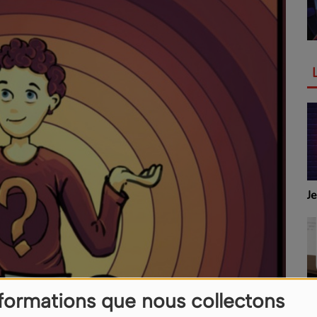
J
nformations que nous collectons
M