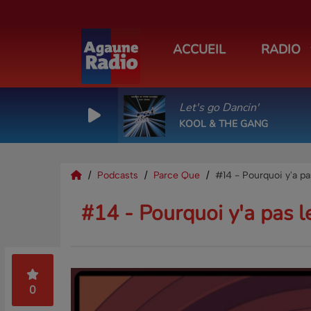
ACCUEIL
RADIO
Let's go Dancin'
KOOL & THE GANG
Podcasts
Parce Que
#14 - Pourquoi y'a pas
#14 - Pourquoi y'a pas le
0