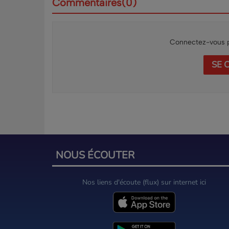
Commentaires(0)
Connectez-vous p
SE 
NOUS ÉCOUTER
Nos liens d'écoute (flux) sur internet ici