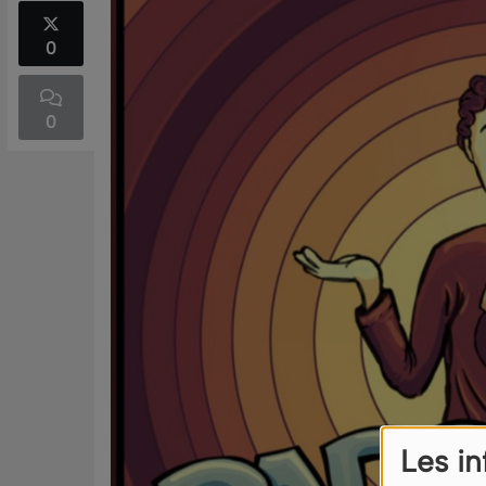
0
0
Les i