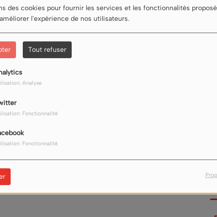
ns des cookies pour fournir les services et les fonctionnalités proposé
 améliorer l'expérience de nos utilisateurs.
pter
Tout refuser
nalytics
ilisation: Analyse
witter
ilisation: Fonctionnalité
acebook
ilisation: Fonctionnalité
Télécharger le podcast
Prop
er
e l'environnement et de l'énergie du Canton de Vaud