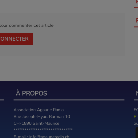
our commenter cet article
CONNECTER
À PROPOS
Association Agaune Radio
E
Rue Joseph-Hyac. Barman 10
Pl
CH-1890 Saint-Maurice
ou
********************************
E-mail : info@agauneradio.ch