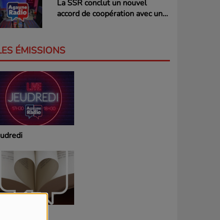
La SSR conclut un nouvel
accord de coopération avec une
radio privée valaisanne
LES ÉMISSIONS
eudredi
iroir de page