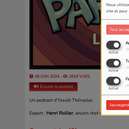
Nous utiliso
site et pour
Tout acce
A
Ut
Activé
T
Ut
Activé
28 JUIN 2024 -
2619 VUES
F
Ut
Écouter le podcast
Activé
Un podcast d'Yseult Théraulaz
Sauvegard
Expert :
Henri Rollier
, ancien chef du Service d