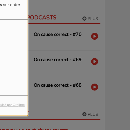
s sur notre
DERNIERS PODCASTS
PLUS
On cause correct - #70
On cause correct - #69
On cause correct - #68
ulsé par Orejime
PARTICIPEZ
PLUS