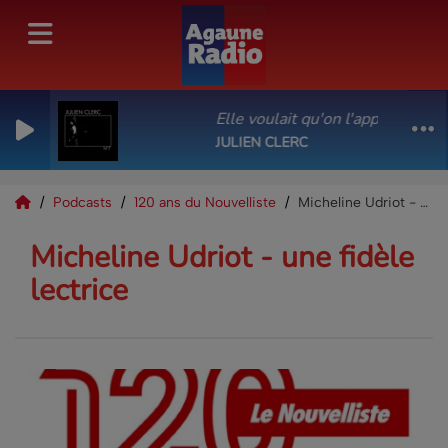
Elle voulait qu'on l'appelle Venis
JULIEN CLERC
Podcasts
120 ans du Nouvelliste
Micheline Udriot - une fidèle lectrice
Micheline Udriot - une fidèle
lectrice