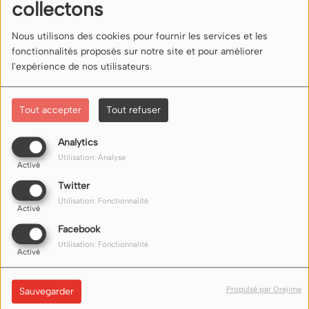
collectons
Connectez-vous pour commenter cet article
Nous utilisons des cookies pour fournir les services et les
SE CONNECTER
fonctionnalités proposés sur notre site et pour améliorer
l'expérience de nos utilisateurs.
Tout accepter
Tout refuser
Analytics
Utilisation: Analyse
NOUS ÉCOUTER
Activé
Twitter
Utilisation: Fonctionnalité
Nos liens d'écoute (flux) sur internet ici
Activé
Facebook
Utilisation: Fonctionnalité
Activé
Propulsé par Orejime
Sauvegarder