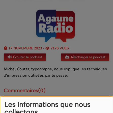
17 NOVEMBRE 2023 -
2176 VUES
Écouter le podcast
Télécharger le podcast
Michel Coutaz, typographe, nous explique les techniques
d'impression utilisées par le passé.
Commentaires(0)
Les informations que nous
Connectez-vous pour commenter cet article
collectons