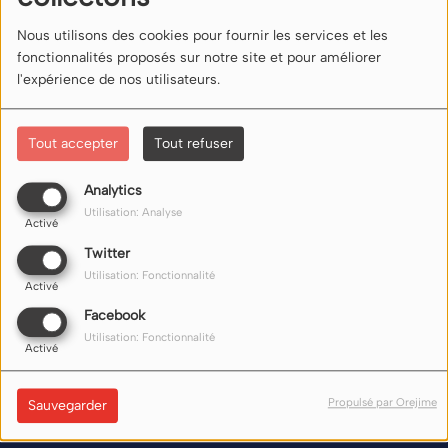
SE CONNECTER
Nous utilisons des cookies pour fournir les services et les
fonctionnalités proposés sur notre site et pour améliorer
l'expérience de nos utilisateurs.
Tout accepter
Tout refuser
Analytics
NOUS ÉCOUTER
Utilisation: Analyse
Activé
Twitter
Nos liens d'écoute (flux) sur internet ici
Utilisation: Fonctionnalité
Activé
Facebook
Utilisation: Fonctionnalité
Activé
Propulsé par Orejime
Sauvegarder