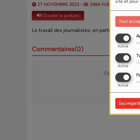
site et pour
17 NOVEMBRE 2023 -
2484 VUES
Écouter le podcast
Tout acce
Le travail des journalistes, en particulier dans l
A
Ut
Activé
Commentaires(0)
T
Ut
Activé
Connectez-vous p
F
Ut
SE 
Activé
Sauvegard