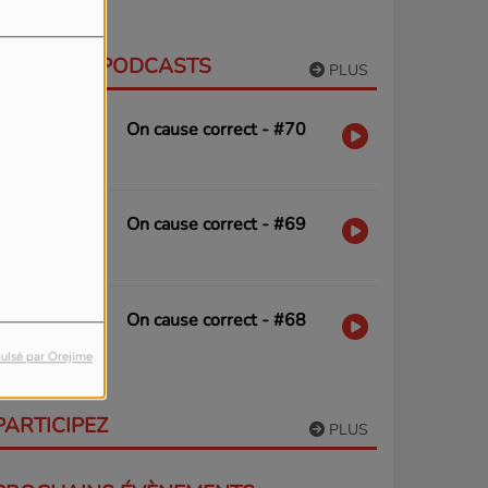
DERNIERS PODCASTS
PLUS
On cause correct - #70
On cause correct - #69
On cause correct - #68
ulsé par Orejime
PARTICIPEZ
PLUS