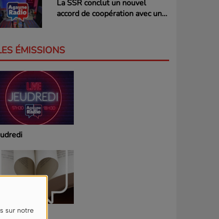
La SSR conclut un nouvel
accord de coopération avec une
radio privée valaisanne
LES ÉMISSIONS
eudredi
s sur notre
iroir de page