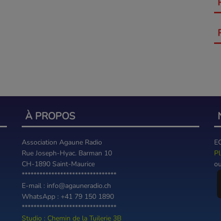
À PROPOS
Association Agaune Radio
E
Rue Joseph-Hyac. Barman 10
Pl
CH-1890 Saint-Maurice
ou
********************************
E-mail : info@agauneradio.ch
WhatsApp : +41 79 150 1890
********************************
Studio : Chemin de la Tuilerie 3B