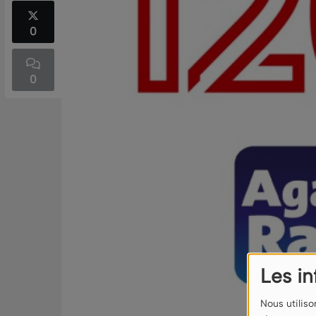
0
0
Les i
Nous utiliso