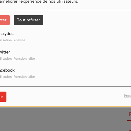
 améliorer l'expérience de nos utilisateurs.
Télécharger le podcast
pter
Tout refuser
es régions valaisannes.
nalytics
ilisation: Analyse
witter
ilisation: Fonctionnalité
our commenter cet article
acebook
ilisation: Fonctionnalité
CONNECTER
Prop
er