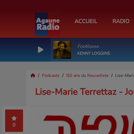
ACCUEIL
RADIO
Footloose
KENNY LOGGINS
Podcasts
120 ans du Nouvelliste
Lise-Mari
Lise-Marie Terrettaz - Jo
0