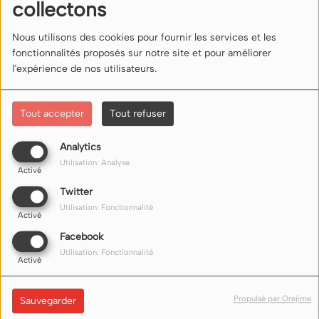
collectons
Connectez-vous pour commenter cet article
Nous utilisons des cookies pour fournir les services et les
SE CONNECTER
fonctionnalités proposés sur notre site et pour améliorer
l'expérience de nos utilisateurs.
Tout accepter
Tout refuser
Analytics
Utilisation: Analyse
NOUS ÉCOUTER
Activé
Twitter
Utilisation: Fonctionnalité
Nos liens d'écoute (flux) sur internet ici
Activé
Facebook
Utilisation: Fonctionnalité
Activé
Propulsé par Orejime
Sauvegarder