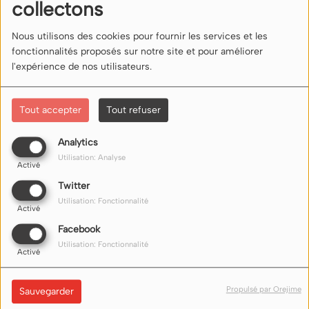
collectons
Connectez-vous pour commenter cet article
Nous utilisons des cookies pour fournir les services et les
SE CONNECTER
fonctionnalités proposés sur notre site et pour améliorer
l'expérience de nos utilisateurs.
Tout accepter
Tout refuser
Analytics
Utilisation: Analyse
NOUS ÉCOUTER
Activé
Twitter
Utilisation: Fonctionnalité
Nos liens d'écoute (flux) sur internet ici
Activé
Facebook
Utilisation: Fonctionnalité
Activé
Propulsé par Orejime
Sauvegarder