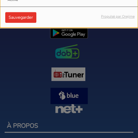
Nos liens d'écoute (flux) sur internet ici
Propulsé par Orejime
Sauvegarder
À PROPOS